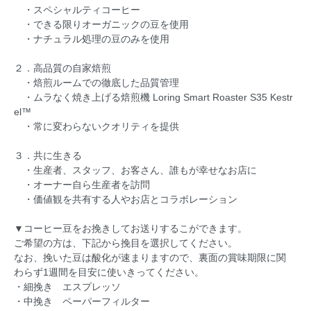
・スペシャルティコーヒー
・できる限りオーガニックの豆を使用
・ナチュラル処理の豆のみを使用
２．高品質の自家焙煎
・焙煎ルームでの徹底した品質管理
・ムラなく焼き上げる焙煎機 Loring Smart Roaster S35 Kestr
el™
・常に変わらないクオリティを提供
３．共に生きる
・生産者、スタッフ、お客さん、誰もが幸せなお店に
・オーナー自ら生産者を訪問
・価値観を共有する人やお店とコラボレーション
▼コーヒー豆をお挽きしてお送りするこができます。
ご希望の方は、下記から挽目を選択してください。
なお、挽いた豆は酸化が速まりますので、裏面の賞味期限に関
わらず1週間を目安に使いきってください。
・細挽き エスプレッソ
・中挽き ペーパーフィルター