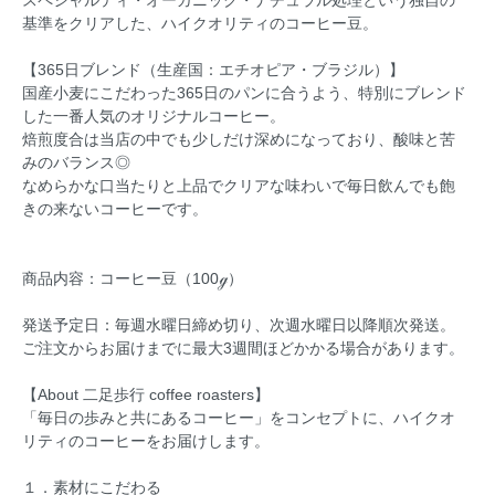
スペシャルティ・オーガニック・ナチュラル処理という独自の
基準をクリアした、ハイクオリティのコーヒー豆。
【365日ブレンド（生産国：エチオピア・ブラジル）】
国産小麦にこだわった365日のパンに合うよう、特別にブレンド
した一番人気のオリジナルコーヒー。
焙煎度合は当店の中でも少しだけ深めになっており、酸味と苦
みのバランス◎
なめらかな口当たりと上品でクリアな味わいで毎日飲んでも飽
きの来ないコーヒーです。
商品内容：コーヒー豆（100ℊ）
発送予定日：毎週水曜日締め切り、次週水曜日以降順次発送。
ご注文からお届けまでに最大3週間ほどかかる場合があります。
【About 二足歩行 coffee roasters】
「毎日の歩みと共にあるコーヒー」をコンセプトに、ハイクオ
リティのコーヒーをお届けします。
１．素材にこだわる