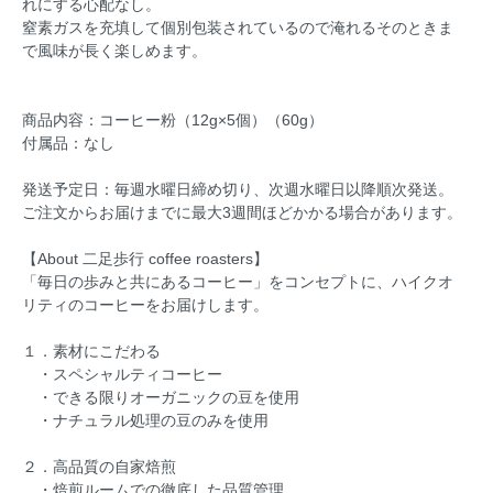
れにする心配なし。
窒素ガスを充填して個別包装されているので淹れるそのときま
で風味が長く楽しめます。
商品内容：コーヒー粉（12g×5個）（60g）
付属品：なし
発送予定日：毎週水曜日締め切り、次週水曜日以降順次発送。
ご注文からお届けまでに最大3週間ほどかかる場合があります。
【About 二足歩行 coffee roasters】
「毎日の歩みと共にあるコーヒー」をコンセプトに、ハイクオ
リティのコーヒーをお届けします。
１．素材にこだわる
・スペシャルティコーヒー
・できる限りオーガニックの豆を使用
・ナチュラル処理の豆のみを使用
２．高品質の自家焙煎
・焙煎ルームでの徹底した品質管理